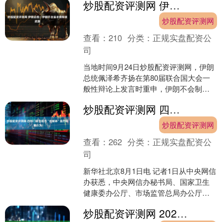
炒股配资评测网 伊朗总统：伊朗不会追求拥有核武器
基础设施领域的互联互....
炒股配资评测网
查看：
210
分类：
正规实盘配资公
司
当地时间9月24日炒股配资评测网，伊朗
总统佩泽希齐扬在第80届联合国大会一
般性辩论上发言时重申，伊朗不会制造
原子弹，也不会追求拥有核武器及大规
炒股配资评测网 四部门联合规范“自媒体”医疗科普行为
模杀伤性武器。（央....
炒股配资评测网
查看：
262
分类：
正规实盘配资公
司
新华社北京8月1日电 记者1日从中央网信
办获悉，中央网信办秘书局、国家卫生
健康委办公厅、市场监管总局办公厅、
国家中医药管理局综合司近日联合印发
炒股配资评测网 2025年8月29日全国主要批发市场梨价格行情
通知，进一步压实网....