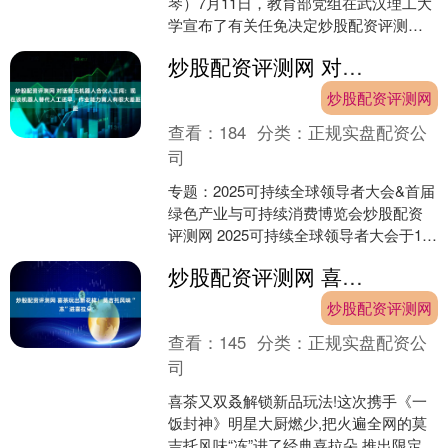
琴）7月11日，教育部党组在武汉理工大
学宣布了有关任免决定炒股配资评测
网，孟芳兵同志任武汉理工大学党委书
炒股配资评测网 对话智元机器人合伙人王闯：现在谈机器人替代人工还早，作业能力离人有很大差距
记，王发洲炒股配资评测网....
炒股配资评测网
查看：
184
分类：
正规实盘配资公
司
专题：2025可持续全球领导者大会&首届
绿色产业与可持续消费博览会炒股配资
评测网 2025可持续全球领导者大会于10
月16日-18日在上海市黄浦区世博园区召
炒股配资评测网 喜茶玩出新花样！莫吉托风味“冻”进喜拉朵
开。....
炒股配资评测网
查看：
145
分类：
正规实盘配资公
司
喜茶又双叒解锁新品玩法!这次携手《一
饭封神》明星大厨燃少,把火遍全网的莫
吉托风味“冻”进了经典喜拉朵,推出限定