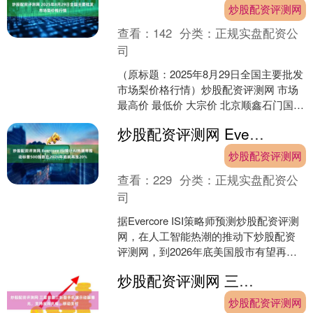
炒股配资评测网
查看：
142
分类：
正规实盘配资公
司
（原标题：2025年8月29日全国主要批发
市场梨价格行情）炒股配资评测网 市场
最高价 最低价 大宗价 北京顺鑫石门国际
农产品批发市场集团有限公司 4.00 3....
炒股配资评测网 Evercore ISI预计AI热潮将推动标普500指数在2026年底前再涨20%
炒股配资评测网
查看：
229
分类：
正规实盘配资公
司
据Evercore ISI策略师预测炒股配资评测
网，在人工智能热潮的推动下炒股配资
评测网，到2026年底美国股市有望再涨
20%。Evercore ISI首席股票....
炒股配资评测网 三星首款三折叠手机演示动画曝光，支持反向充电、移动支付
炒股配资评测网