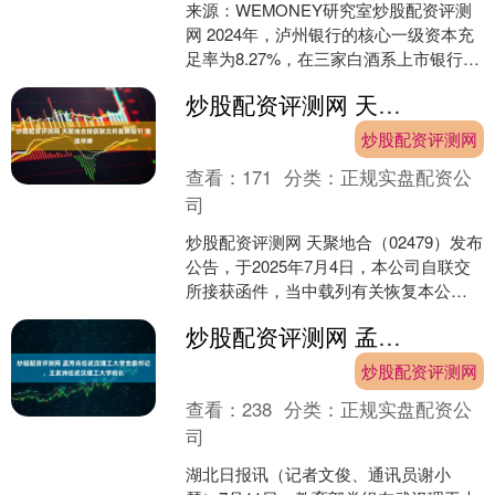
来源：WEMONEY研究室炒股配资评测
网 2024年，泸州银行的核心一级资本充
足率为8.27%，在三家白酒系上市银行中
最低。 刚刚宣布18亿港元定增计划仅十
炒股配资评测网 天聚地合接获联交所复牌指引 继续停牌
余天....
炒股配资评测网
查看：
171
分类：
正规实盘配资公
司
炒股配资评测网 天聚地合（02479）发布
公告，于2025年7月4日，本公司自联交
所接获函件，当中载列有关恢复本公司
股份买卖的以下复牌指引（复牌指
炒股配资评测网 孟芳兵任武汉理工大学党委书记，王发洲任武汉理工大学校长
引）： （i）....
炒股配资评测网
查看：
238
分类：
正规实盘配资公
司
湖北日报讯（记者文俊、通讯员谢小