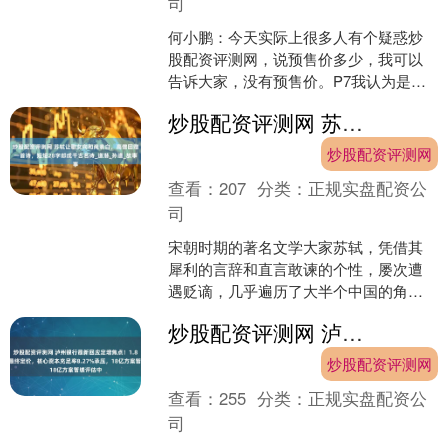
司
何小鹏：今天实际上很多人有个疑惑炒
股配资评测网，说预售价多少，我可以
告诉大家，没有预售价。P7我认为是中
国新势力车企“第一次大换代”的车型的代
炒股配资评测网 苏轼让歌女向和尚表白，高僧回赠一首诗，短短28字却成千古名诗_道潜_孙道_故事
表，大家对于P7并....
炒股配资评测网
查看：
207
分类：
正规实盘配资公
司
宋朝时期的著名文学大家苏轼，凭借其
犀利的言辞和直言敢谏的个性，屡次遭
遇贬谪，几乎遍历了大半个中国的角
落，甚至连海南岛的南端都曾留下他的
炒股配资评测网 泸州银行最新回应定增焦点！1.85港元非最终定价，核心资本充足率8.27%承压，18亿方案暂缓评估中
足迹。作为一位豪爽且广受欢....
炒股配资评测网
查看：
255
分类：
正规实盘配资公
司