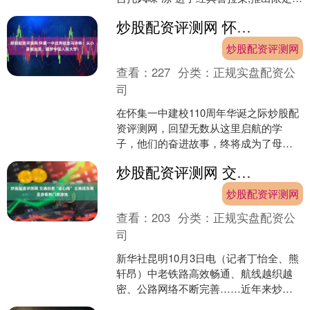
款“燃・莫吉托喜拉朵”,在广州、深圳两地
炒股配资评测网 怀集一中优秀校友马诗桦：从小县城出发，圆梦中国人民大学！
LAB店开....
炒股配资评测网
查看：
227
分类：
正规实盘配资公
司
在怀集一中建校110周年华诞之际炒股配
资评测网，回望无数从这里启航的学
子，他们的奋进故事，终将成为了母校
的骄傲。这一期内容，一起来聆听2011
炒股配资评测网 交通织密“连心网” 云南成东南亚游客热门旅游地
届校友马诗桦的奋进....
炒股配资评测网
查看：
203
分类：
正规实盘配资公
司
新华社昆明10月3日电（记者丁怡全、熊
轩昂）中老铁路高效畅通、航线越织越
密、公路网络不断完善……近年来炒股
配资评测网，云南与东南亚国家在交通