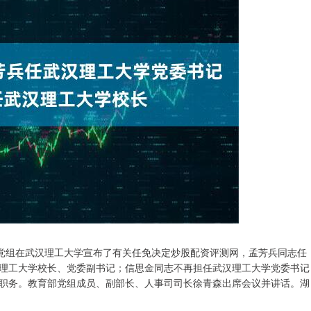
部党组在武汉理工大学宣布了有关任免决定炒股配资评测网，孟芳兵同志任
理工大学校长、党委副书记；信思金同志不再担任武汉理工大学党委书记
职务。教育部党组成员、副部长、人事司司长徐青森出席会议并讲话。湖