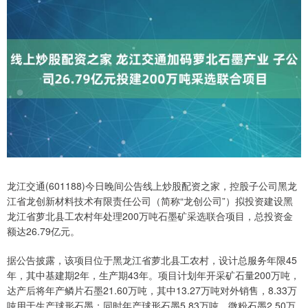
龙江交通(601188)今日晚间公告线上炒股配资之家，控股子公司黑龙
江省龙创新材料技术有限责任公司（简称“龙创公司”）拟投资建设黑
龙江省萝北县工农村年处理200万吨石墨矿采选联合项目，总投资金
额达26.79亿元。
据公告披露，该项目位于黑龙江省萝北县工农村，设计总服务年限45
年，其中基建期2年，生产期43年。项目计划年开采矿石量200万吨，
达产后将年产鳞片石墨21.60万吨，其中13.27万吨对外销售，8.33万
吨用于生产球形石墨；同时年产球形石墨5.83万吨、微粉石墨2.50万