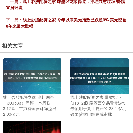
上一篇：
线上炒股配资之家 即墨区龙泉街道：治理农村垃圾 扮靓
宜居环境
下一篇：
线上炒股配资之家 今年以来美元指数已跌超9% 美元或创
8年来最大跌幅
相关文章
线上炒股配资之家 冰川网络
线上炒股配资之家 晨鸣纸业
（300533）周评：本周跌
(01812)B 股股票交易异常波动
3.17%，主力资金合计净流出
专项用于复工复产的 23.1 亿元
2.00亿元
银团贷款已经完成审批