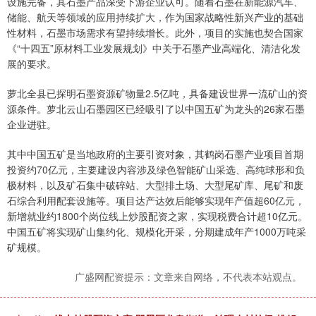
设施完备，其石墨产品深受下游企业认可。随着石墨在新能源汽车、
储能、航天等领域的应用持续扩大，作为国家战略性新兴产业的基础
性材料，石墨市场需求有望持续增长。此外，项目的实施也契合国家
《“十四五”原材料工业发展规划》中关于石墨产业高端化、清洁化发
展的要求。
萝北全县已探明石墨资源矿物量2.5亿吨，具备建设世界一流矿山的资
源条件。萝北云山石墨园区已经吸引了以中国五矿为龙头的26家石墨
企业进驻。
其中中国五矿是当地政府的主要引资对象，其鹤岗石墨产业项目首期
投资约70亿元，主要建设内容涉及绿色智能矿山采选、高纯球形和负
极材料，以及矿石集中破碎站、大型排土场、大型尾矿库、尾矿和废
石综合利用配套设施等。项目达产达效后能够实现年产值超60亿元，
新增就业约1800个岗位线上炒股配资之家，实现税费合计超10亿元。
中国五矿将实现矿山集约化、规模化开采，分期建成年产1000万吨采
矿规模。
广盛网配资提示：文章来自网络，不代表本站观点。